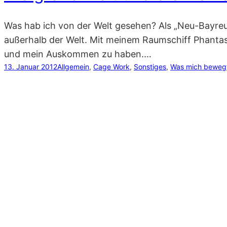
Was hab ich von der Welt gesehen? Als „Neu-Bayreut
außerhalb der Welt. Mit meinem Raumschiff Phantas
und mein Auskommen zu haben.…
13. Januar 2012
Allgemein
, 
Cage Work
, 
Sonstiges
, 
Was mich beweg