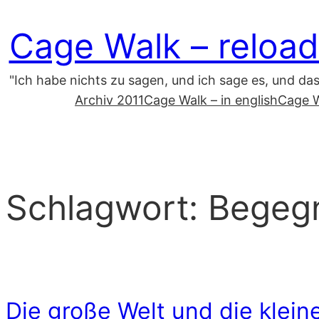
Zum
Cage Walk – reload
Inhalt
springen
"Ich habe nichts zu sagen, und ich sage es, und da
Archiv 2011
Cage Walk – in english
Cage W
Schlagwort:
Begeg
Die große Welt und die klein