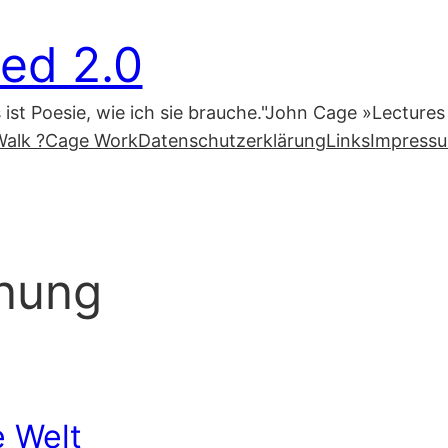
ed 2.0
s ist Poesie, wie ich sie brauche."John Cage »Lecture
alk ?
Cage Work
Datenschutzerklärung
Links
Impress
nung
e Welt