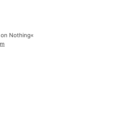
s on Nothing«
um