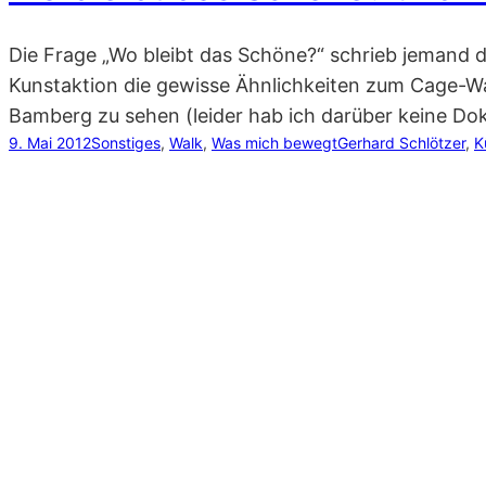
Die Frage „Wo bleibt das Schöne?“ schrieb jemand d
Kunstaktion die gewisse Ähnlichkeiten zum Cage-Wal
Bamberg zu sehen (leider hab ich darüber keine D
9. Mai 2012
Sonstiges
, 
Walk
, 
Was mich bewegt
Gerhard Schlötzer
, 
K