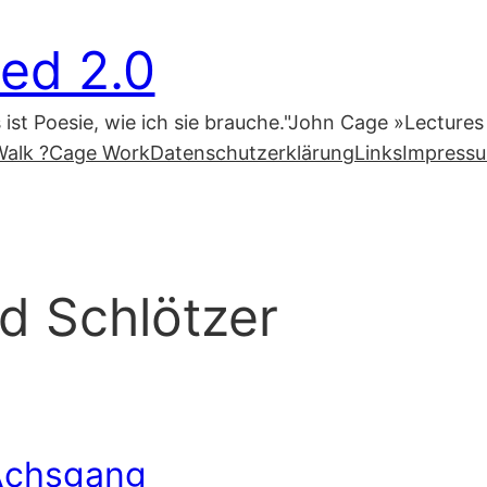
ed 2.0
s ist Poesie, wie ich sie brauche."John Cage »Lecture
alk ?
Cage Work
Datenschutzerklärung
Links
Impress
d Schlötzer
Achsgang