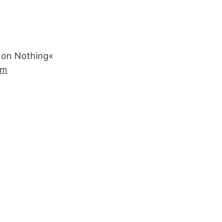
s on Nothing«
um