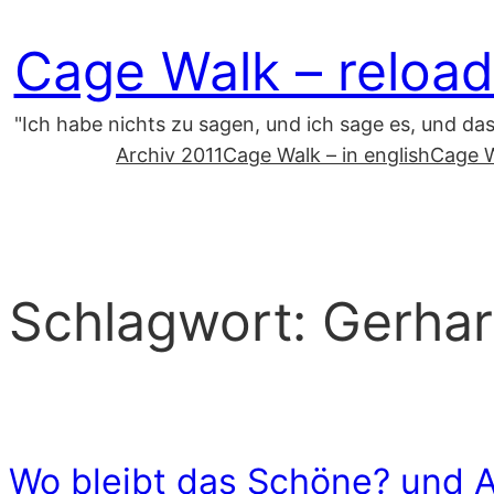
Zum
Cage Walk – reload
Inhalt
springen
"Ich habe nichts zu sagen, und ich sage es, und da
Archiv 2011
Cage Walk – in english
Cage W
Schlagwort:
Gerhar
Wo bleibt das Schöne? und 