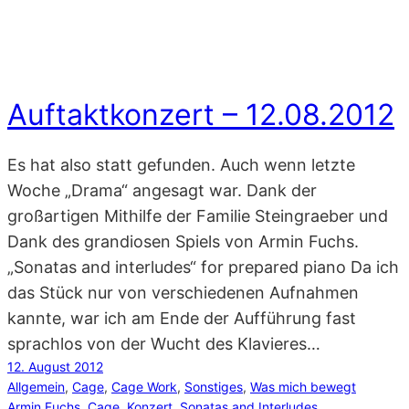
Auftaktkonzert – 12.08.2012
Es hat also statt gefunden. Auch wenn letzte
Woche „Drama“ angesagt war. Dank der
großartigen Mithilfe der Familie Steingraeber und
Dank des grandiosen Spiels von Armin Fuchs.
„Sonatas and interludes“ for prepared piano Da ich
das Stück nur von verschiedenen Aufnahmen
kannte, war ich am Ende der Aufführung fast
sprachlos von der Wucht des Klavieres…
12. August 2012
Allgemein
, 
Cage
, 
Cage Work
, 
Sonstiges
, 
Was mich bewegt
Armin Fuchs
, 
Cage
, 
Konzert
, 
Sonatas and Interludes
, 