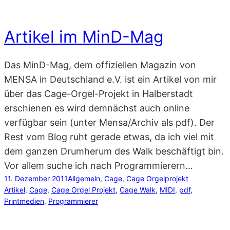
Artikel im MinD-Mag
Das MinD-Mag, dem offiziellen Magazin von
MENSA in Deutschland e.V. ist ein Artikel von mir
über das Cage-Orgel-Projekt in Halberstadt
erschienen es wird demnächst auch online
verfügbar sein (unter Mensa/Archiv als pdf). Der
Rest vom Blog ruht gerade etwas, da ich viel mit
dem ganzen Drumherum des Walk beschäftigt bin.
Vor allem suche ich nach Programmierern…
11. Dezember 2011
Allgemein
, 
Cage
, 
Cage Orgelprojekt
Artikel
, 
Cage
, 
Cage Orgel Projekt
, 
Cage Walk
, 
MIDI
, 
pdf
, 
Printmedien
, 
Programmierer