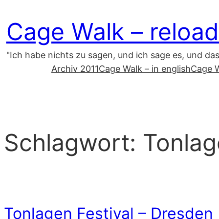
Zum
Cage Walk – reload
Inhalt
springen
"Ich habe nichts zu sagen, und ich sage es, und da
Archiv 2011
Cage Walk – in english
Cage W
Schlagwort:
Tonlag
Tonlagen Festival – Dresden