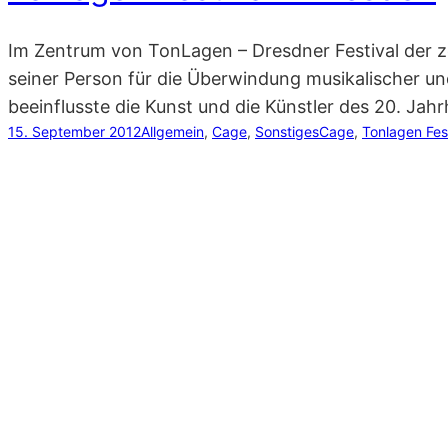
Im Zentrum von TonLagen – Dresdner Festival der z
seiner Person für die Überwindung musikalischer u
beeinflusste die Kunst und die Künstler des 20. Ja
15. September 2012
Allgemein
, 
Cage
, 
Sonstiges
Cage
, 
Tonlagen Fes