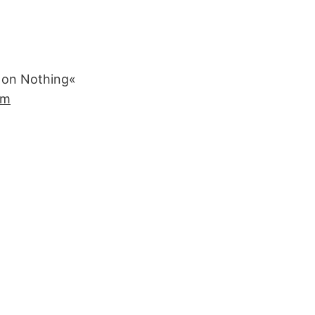
s on Nothing«
um