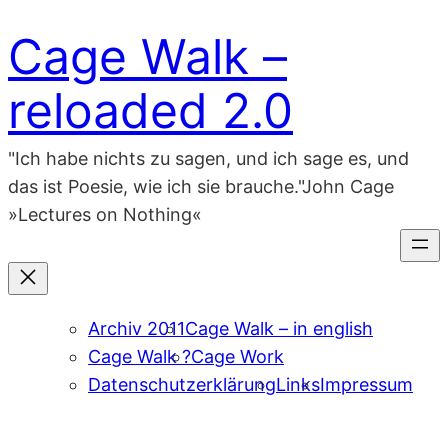
Zum
Cage Walk –
Inhalt
springen
reloaded 2.0
"Ich habe nichts zu sagen, und ich sage es, und
das ist Poesie, wie ich sie brauche."John Cage
»Lectures on Nothing«
Archiv 2011
Cage Walk – in english
Cage Walk ?
Cage Work
Datenschutzerklärung
Links
Impressum