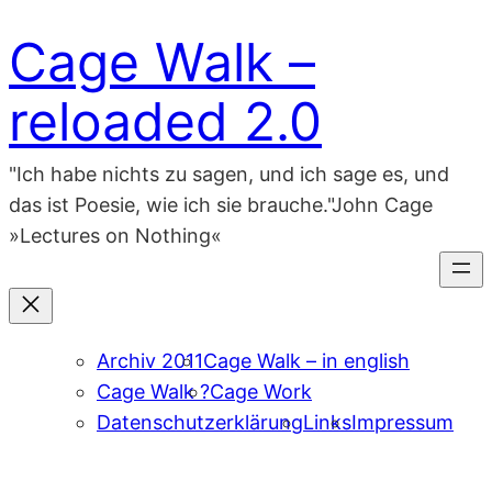
Zum
Cage Walk –
Inhalt
springen
reloaded 2.0
"Ich habe nichts zu sagen, und ich sage es, und
das ist Poesie, wie ich sie brauche."John Cage
»Lectures on Nothing«
Archiv 2011
Cage Walk – in english
Cage Walk ?
Cage Work
Datenschutzerklärung
Links
Impressum