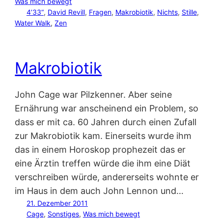
Was mich bewegt
4’33“
, 
David Revill
, 
Fragen
, 
Makrobiotik
, 
Nichts
, 
Stille
, 
Water Walk
, 
Zen
Makrobiotik
John Cage war Pilzkenner. Aber seine
Ernährung war anscheinend ein Problem, so
dass er mit ca. 60 Jahren durch einen Zufall
zur Makrobiotik kam. Einerseits wurde ihm
das in einem Horoskop prophezeit das er
eine Ärztin treffen würde die ihm eine Diät
verschreiben würde, andererseits wohnte er
im Haus in dem auch John Lennon und…
21. Dezember 2011
Cage
, 
Sonstiges
, 
Was mich bewegt