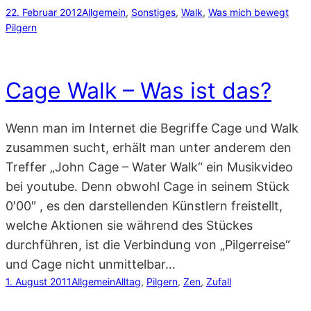
22. Februar 2012
Allgemein
, 
Sonstiges
, 
Walk
, 
Was mich bewegt
Pilgern
Cage Walk – Was ist das?
Wenn man im Internet die Begriffe Cage und Walk
zusammen sucht, erhält man unter anderem den
Treffer „John Cage – Water Walk“ ein Musikvideo
bei youtube. Denn obwohl Cage in seinem Stück
0′00″ , es den darstellenden Künstlern freistellt,
welche Aktionen sie während des Stückes
durchführen, ist die Verbindung von „Pilgerreise“
und Cage nicht unmittelbar…
1. August 2011
Allgemein
Alltag
, 
Pilgern
, 
Zen
, 
Zufall