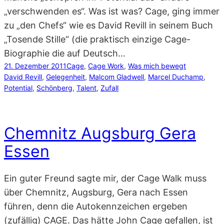
„verschwenden es“. Was ist was? Cage, ging immer
zu „den Chefs“ wie es David Revill in seinem Buch
„Tosende Stille“ (die praktisch einzige Cage-
Biographie die auf Deutsch…
21. Dezember 2011
Cage
, 
Cage Work
, 
Was mich bewegt
David Revill
, 
Gelegenheit
, 
Malcom Gladwell
, 
Marcel Duchamp
, 
Potential
, 
Schönberg
, 
Talent
, 
Zufall
Chemnitz Augsburg Gera
Essen
Ein guter Freund sagte mir, der Cage Walk muss
über Chemnitz, Augsburg, Gera nach Essen
führen, denn die Autokennzeichen ergeben
(zufällig) CAGE. Das hätte John Cage gefallen, ist