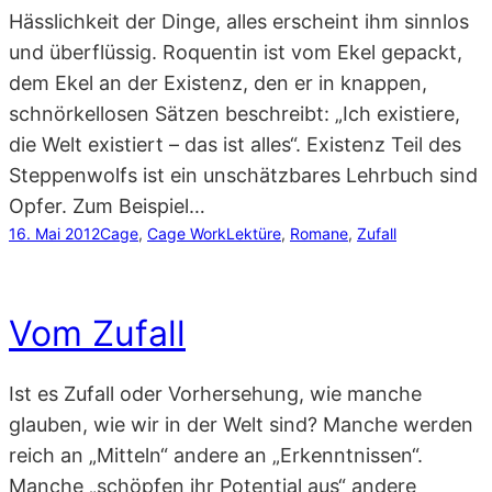
Hässlichkeit der Dinge, alles erscheint ihm sinnlos
und überflüssig. Roquentin ist vom Ekel gepackt,
dem Ekel an der Existenz, den er in knappen,
schnörkellosen Sätzen beschreibt: „Ich existiere,
die Welt existiert – das ist alles“. Existenz Teil des
Steppenwolfs ist ein unschätzbares Lehrbuch sind
Opfer. Zum Beispiel…
16. Mai 2012
Cage
, 
Cage Work
Lektüre
, 
Romane
, 
Zufall
Vom Zufall
Ist es Zufall oder Vorhersehung, wie manche
glauben, wie wir in der Welt sind? Manche werden
reich an „Mitteln“ andere an „Erkenntnissen“.
Manche „schöpfen ihr Potential aus“ andere