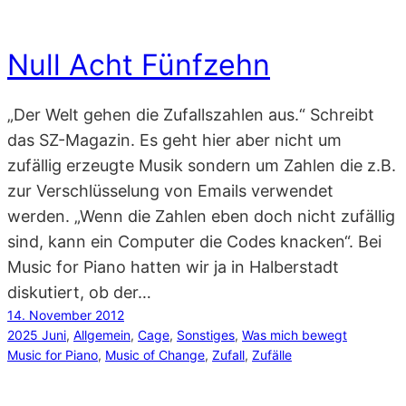
Null Acht Fünfzehn
„Der Welt gehen die Zufallszahlen aus.“ Schreibt
das SZ-Magazin. Es geht hier aber nicht um
zufällig erzeugte Musik sondern um Zahlen die z.B.
zur Verschlüsselung von Emails verwendet
werden. „Wenn die Zahlen eben doch nicht zufällig
sind, kann ein Computer die Codes knacken“. Bei
Music for Piano hatten wir ja in Halberstadt
diskutiert, ob der…
14. November 2012
2025 Juni
, 
Allgemein
, 
Cage
, 
Sonstiges
, 
Was mich bewegt
Music for Piano
, 
Music of Change
, 
Zufall
, 
Zufälle