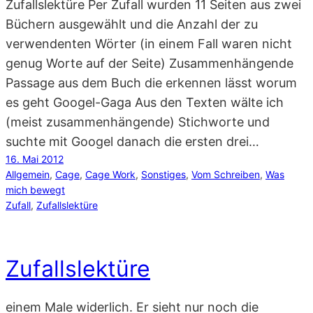
Zufallslektüre Per Zufall wurden 11 Seiten aus zwei
Büchern ausgewählt und die Anzahl der zu
verwendenten Wörter (in einem Fall waren nicht
genug Worte auf der Seite) Zusammenhängende
Passage aus dem Buch die erkennen lässt worum
es geht Googel-Gaga Aus den Texten wälte ich
(meist zusammenhängende) Stichworte und
suchte mit Googel danach die ersten drei…
16. Mai 2012
Allgemein
, 
Cage
, 
Cage Work
, 
Sonstiges
, 
Vom Schreiben
, 
Was
mich bewegt
Zufall
, 
Zufallslektüre
Zufallslektüre
einem Male widerlich. Er sieht nur noch die