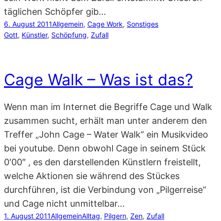
täglichen Schöpfer gib…
6. August 2011
Allgemein
, 
Cage Work
, 
Sonstiges
Gott
, 
Künstler
, 
Schöpfung
, 
Zufall
Cage Walk – Was ist das?
Wenn man im Internet die Begriffe Cage und Walk
zusammen sucht, erhält man unter anderem den
Treffer „John Cage – Water Walk“ ein Musikvideo
bei youtube. Denn obwohl Cage in seinem Stück
0′00″ , es den darstellenden Künstlern freistellt,
welche Aktionen sie während des Stückes
durchführen, ist die Verbindung von „Pilgerreise“
und Cage nicht unmittelbar…
1. August 2011
Allgemein
Alltag
, 
Pilgern
, 
Zen
, 
Zufall