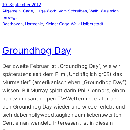
10. September 2012
Allgemein
, 
Cage
, 
Cage Work
, 
Vom Schreiben
, 
Walk
, 
Was mich
bewegt
Beethoven
, 
Harmonie
, 
Kleiner Cage-Walk Halberstadt
Groundhog Day
Der zweite Februar ist „Groundhog Day“, wie wir
späterstens seit dem Film „Und täglich grüßt das
Murmeltier“ (amerikanisch eben „Groundhog Day“)
wissen. Bill Murray spielt darin Phil Connors, einen
nahezu misanthropen TV-Wettermoderator der
den Groundhog Day wieder und wieder erlebt und
sich dabei hollywoodtauglich zum liebenswerten
Gentleman wandelt. Interessant ist in diesem