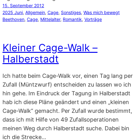
15. September 2012
2025 Juni
, 
Allgemein
, 
Cage
, 
Sonstiges
, 
Was mich bewegt
Beethoven
, 
Cage
, 
Mittelalter
, 
Romantik
, 
Vorträge
Kleiner Cage-Walk –
Halberstadt
Ich hatte beim Cage-Walk vor, einen Tag lang per
Zufall (Müntzwurf) entscheiden zu lassen wo ich
hin gehe. Im Eindruck der Tagung in Halberstadt
hab ich diese Pläne geändert und einen „kleinen
Cage-Walk“ gemacht. Per Zufall wurde bestimmt,
dass ich mit Hilfe von 49 Zufallsoperationen
meinen Weg durch Halberstadt suche. Dabei bin
ich die Strecke…