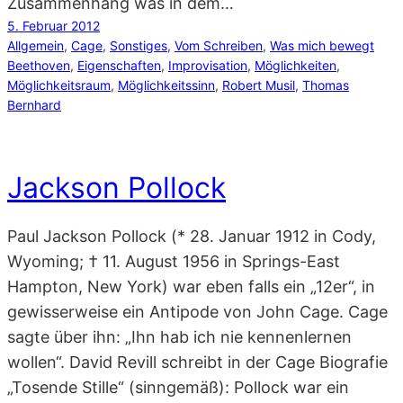
Zusammenhang was in dem…
5. Februar 2012
Allgemein
, 
Cage
, 
Sonstiges
, 
Vom Schreiben
, 
Was mich bewegt
Beethoven
, 
Eigenschaften
, 
Improvisation
, 
Möglichkeiten
, 
Möglichkeitsraum
, 
Möglichkeitssinn
, 
Robert Musil
, 
Thomas
Bernhard
Jackson Pollock
Paul Jackson Pollock (* 28. Januar 1912 in Cody,
Wyoming; † 11. August 1956 in Springs-East
Hampton, New York) war eben falls ein „12er“, in
gewisserweise ein Antipode von John Cage. Cage
sagte über ihn: „Ihn hab ich nie kennenlernen
wollen“. David Revill schreibt in der Cage Biografie
„Tosende Stille“ (sinngemäß): Pollock war ein